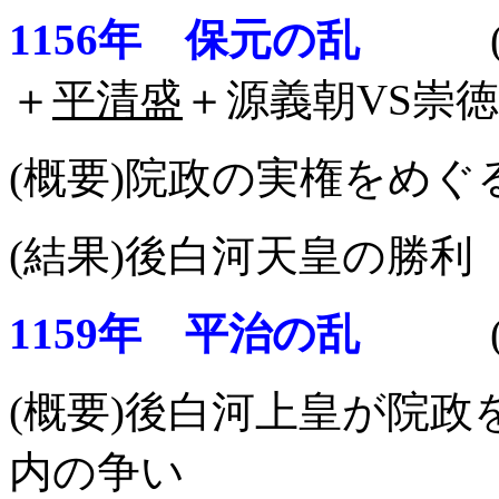
1156年 保元の乱
(場所
＋
平清盛
＋源義朝VS崇
(概要)院政の実権をめ
(結果)後白河天皇の勝利
1159年 平治の乱
(場所
(概要)後白河上皇が院
内の争い