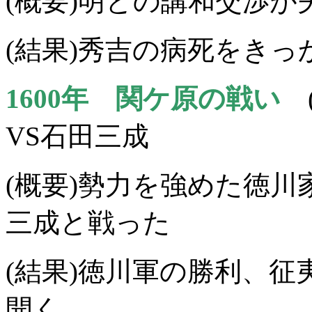
(概要)明との講和交渉
(結果)秀吉の病死をき
1600年 関ケ原の戦い
VS石田三成
(概要)勢力を強めた徳
三成と戦った
(結果)徳川軍の勝利、
開く