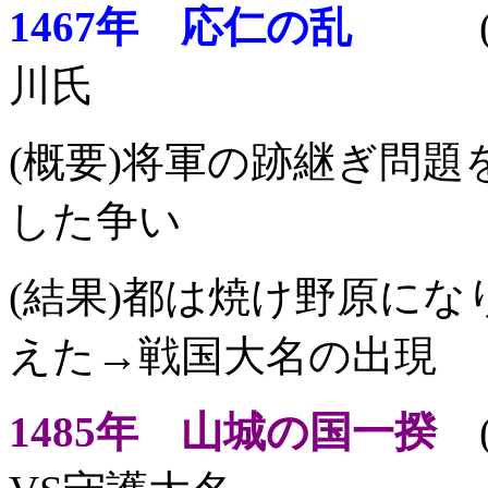
1467年 応仁の乱
(場所
川氏
(概要)将軍の跡継ぎ問題
した争い
(結果)都は焼け野原に
えた→戦国大名の出現
1485年 山城の国一揆
(