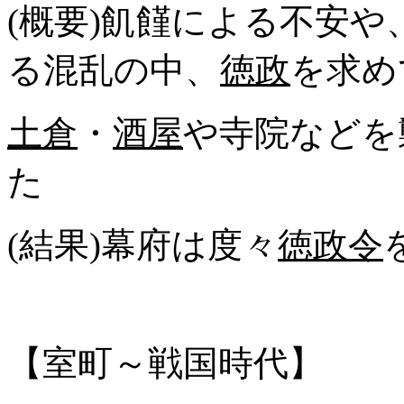
(概要)飢饉による不安
る混乱の中、
徳政
を求め
土倉
・
酒屋
や寺院などを
た
(結果)幕府は度々
徳政令
【室町～戦国時代】