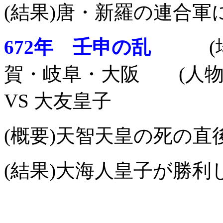
(結果)唐・新羅の連合軍
672年 壬申の乱
(場所
賀・岐阜・大阪 (人物)
VS 大友皇子
(概要)天智天皇の死の
(結果)大海人皇子が勝利