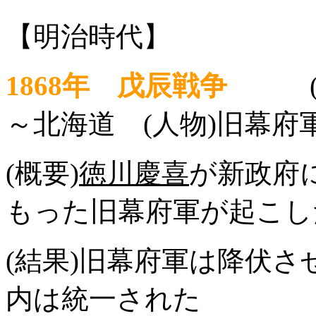
【明治時代】
1868年 戊辰戦争
～北海道 (人物)旧幕府
(概要)
徳川慶喜
が新政府
もった旧幕府軍が起こし
(結果)旧幕府軍は降伏
内は統一された