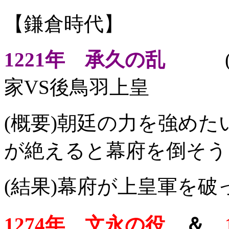
【鎌倉時代】
1221年 承久の乱
(場所
家VS後鳥羽上皇
(概要)朝廷の力を強めた
が絶えると幕府を倒そう
(結果)幕府が上皇軍を破
1274年 文永の役
＆