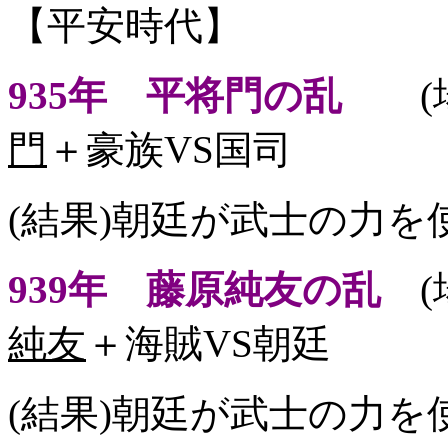
【平安時代】
935年 平将門の乱
(場
門
＋豪族VS国司
(結果)朝廷が武士の力
939年 藤原純友の乱
(
純友
＋海賊VS朝廷
(結果)朝廷が武士の力