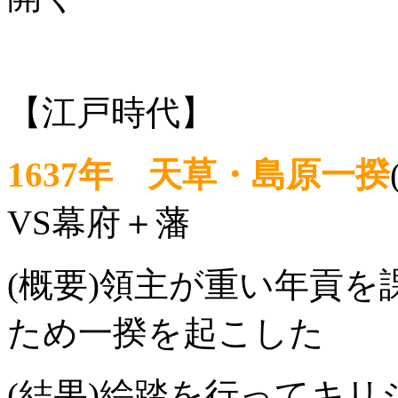
【江戸時代】
1637年 天草・島原一揆
VS幕府＋藩
(概要)領主が重い年貢を
ため一揆を起こした
(結果)
絵踏
を行ってキリ