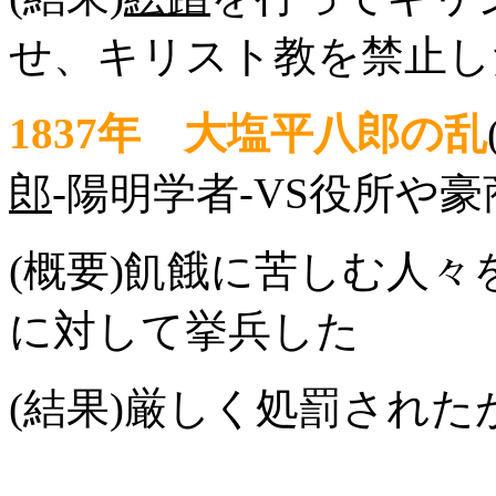
せ、キリスト教を禁止し
1837年 大塩平八郎の乱
郎
-陽明学者-VS役所や豪
(概要)飢餓に苦しむ人
に対して挙兵した
(結果)厳しく処罰され