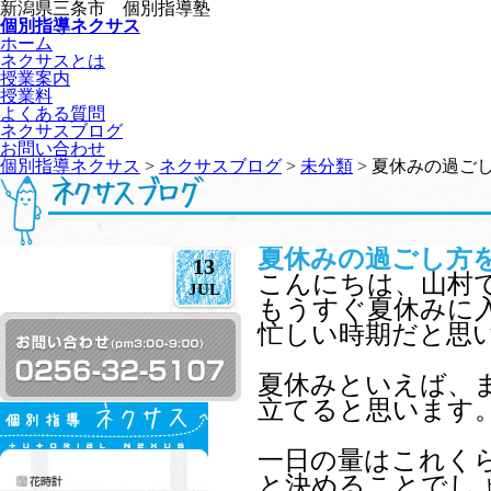
新潟県三条市 個別指導塾
個別指導ネクサス
ホーム
ネクサスとは
授業案内
授業料
よくある質問
ネクサスブログ
お問い合わせ
個別指導ネクサス
>
ネクサスブログ
>
未分類
> 夏休みの過ご
夏休みの過ごし方
13
こんにちは、山村
JUL
もうすぐ夏休みに
忙しい時期だと思
夏休みといえば、
立てると思います
一日の量はこれく
と決めることでし