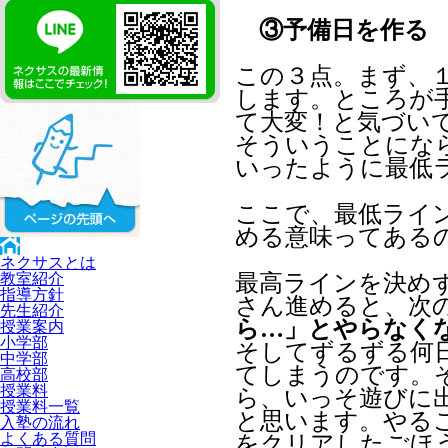
③予備日を作る
この３点。まず、
します。ところが
て大変！と気づい
そういうことにな
いったように最低
ここで、最低ライ
める意味ってある
ネクサスとは
教室紹介
最高ラインを決め
指導方針
さん進めると、次
先生紹介
ら…」とやらなく
授業案内
小学部
そしてずるずる何
中学部
てしまうのです。
高校部
授業料
ら、いっそ遊びに
授業料一覧
と思います。やる
入塾の流れ
よくある質問
をクリアしたごほ