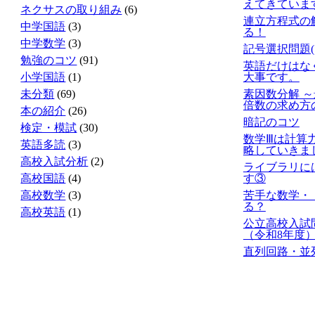
えてきていま
ネクサスの取り組み
(6)
連立方程式の
中学国語
(3)
る！
中学数学
(3)
記号選択問題(
勉強のコツ
(91)
英語だけはな
小学国語
(1)
大事です。
未分類
(69)
素因数分解 
倍数の求め方
本の紹介
(26)
暗記のコツ
検定・模試
(30)
数学Ⅲは計算
英語多読
(3)
略していきま
高校入試分析
(2)
ライブラリに
高校国語
(4)
す③
高校数学
(3)
苦手な数学・
る？
高校英語
(1)
公立高校入試
（令和8年度
直列回路・並