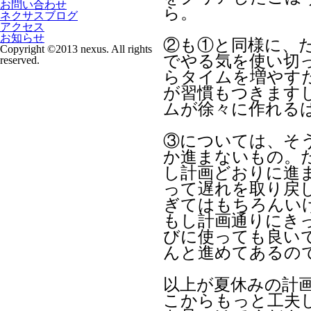
お問い合わせ
ら。
ネクサスブログ
アクセス
お知らせ
②も①と同様に、
Copyright ©2013 nexus. All rights
でやる気を使い切
reserved.
らタイムを増やす
が習慣もつきます
ムが徐々に作れる
③については、そ
か進まないもの。
し計画どおりに進
って遅れを取り戻
ぎてはもちろんい
もし計画通りにき
びに使っても良い
んと進めてあるの
以上が夏休みの計
こからもっと工夫