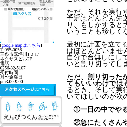
ただ、それを実行
予定はどんどん先
り、もしかすると
いうことも珍しく
最初に計画を立て
[
google mapはこちら
]
はほとんどいませ
〒955-0056
三条市嘉坪川1-2-17
自分で台無しにし
ネクサスビル2F
いと割り切ってし
電話
0256-32-5107
受付時間
ただ、
割り切った
月〜金曜日
pm3:00-9:00
てもいいわけでは
るとき、そして実
いてほしいのが次
①一日の中でやる
②急にたくさんや